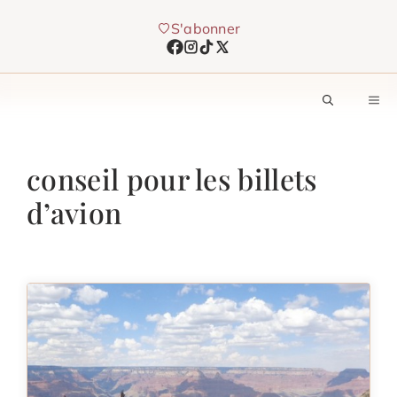
Aller
S'abonner
au
contenu
M
conseil pour les billets
d’avion