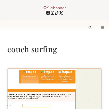
Aller
S'abonner
au
contenu
M
couch surfing