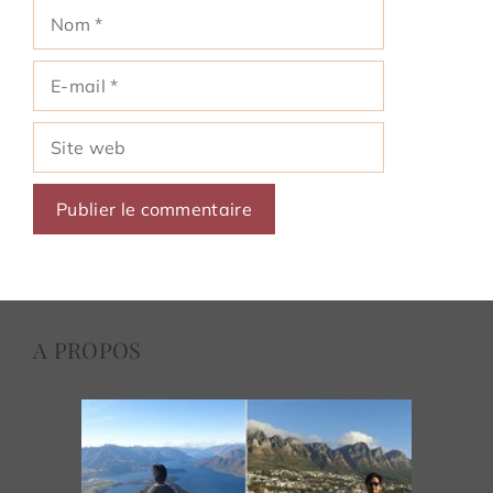
Nom
E-
mail
Site
web
A PROPOS