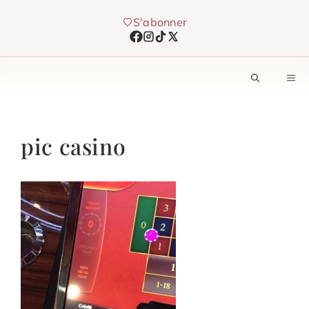
Aller
S'abonner
au
contenu
M
pic casino