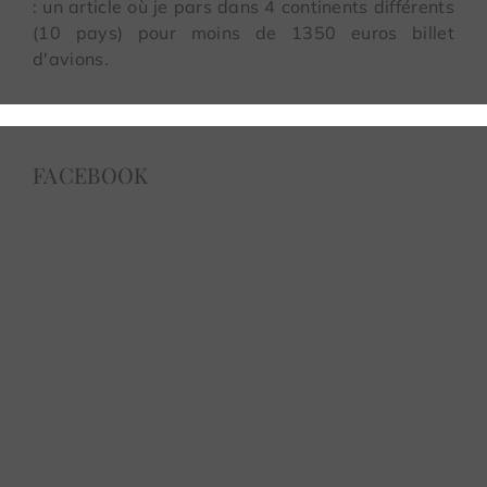
: un article où je pars dans 4 continents différents
(10 pays) pour moins de 1350 euros billet
d'avions.
FACEBOOK