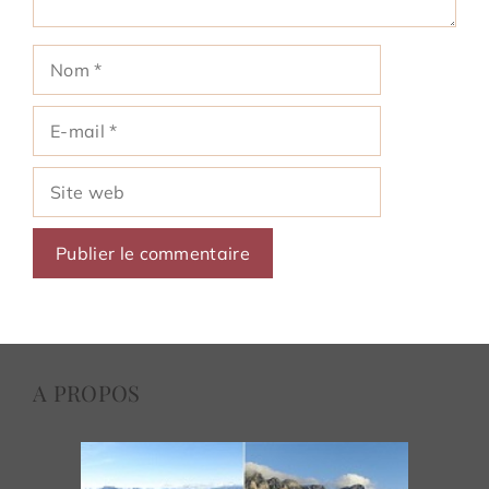
Nom
E-
mail
Site
web
A PROPOS