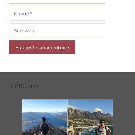
E-
mail
Site
web
A PROPOS