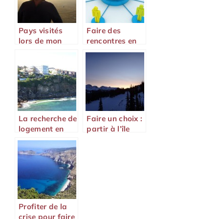
Pays visités
Faire des
lors de mon
rencontres en
tour du monde
voyage :
astuces pour
ne plus voyager
seul
La recherche de
Faire un choix :
logement en
partir à l’île
Australie!
Maurice
Profiter de la
crise pour faire