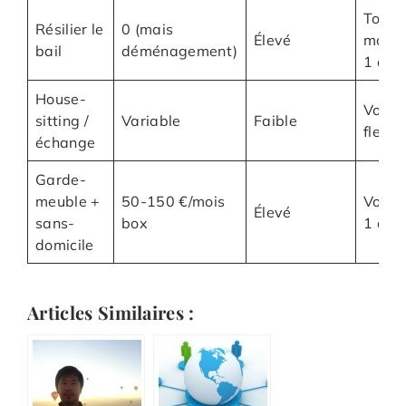
Tour 
Résilier le
0 (mais
Élevé
mond
bail
déménagement)
1 an+
House-
Voya
sitting /
Variable
Faible
flexib
échange
Garde-
meuble +
50-150 €/mois
Voya
Élevé
sans-
box
1 an+
domicile
Articles Similaires :