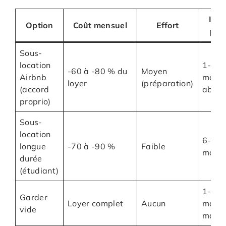
Idéa
Option
Coût mensuel
Effort
pou
Sous-
location
1-6
-60 à -80 % du
Moyen
Airbnb
mois
loyer
(préparation)
(accord
absen
proprio)
Sous-
location
6-12
longue
-70 à -90 %
Faible
mois
durée
(étudiant)
1-3
Garder
Loyer complet
Aucun
mois
vide
max