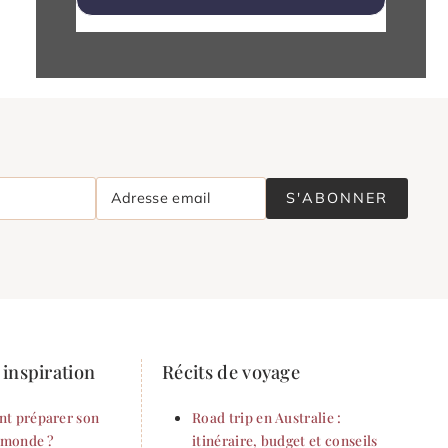
Adresse email
S'ABONNER
inspiration
Récits de voyage
t préparer son
Road trip en Australie :
 monde ?
itinéraire, budget et conseils