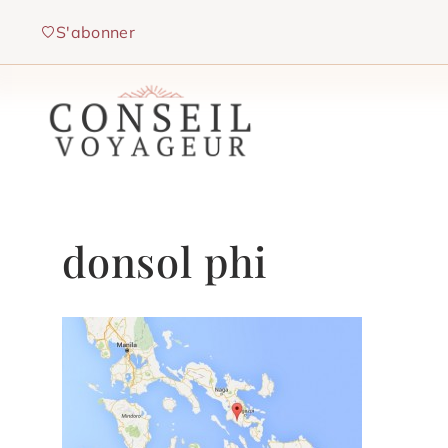
Aller
S'abonner
au
contenu
donsol phi