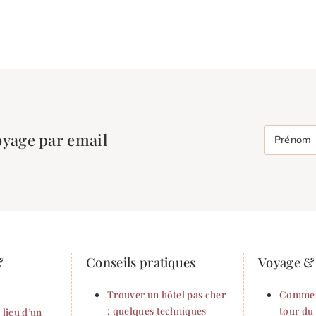
oyage par email
Prénom
&
Conseils pratiques
Voyage & 
Trouver un hôtel pas cher
Commen
: quelques techniques
tour du
 lieu d’un