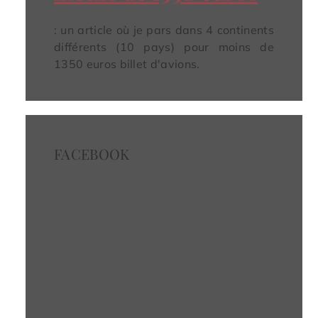
: un article où je pars dans 4 continents
différents (10 pays) pour moins de
1350 euros billet d'avions.
FACEBOOK