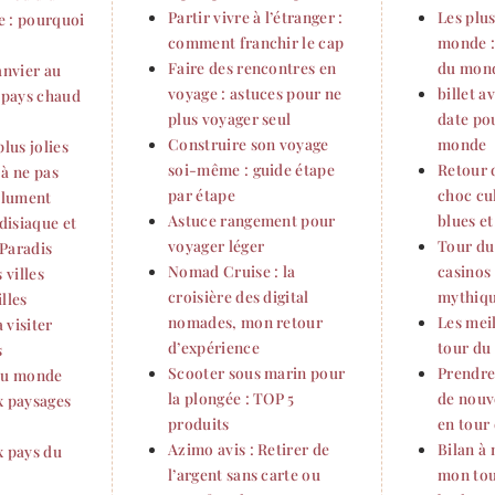
Partir vivre à l’étranger :
Les plu
 : pourquoi
comment franchir le cap
monde :
Faire des rencontres en
du mon
anvier au
voyage : astuces pour ne
billet a
n pays chaud
plus voyager seul
date po
Construire son voyage
monde
plus jolies
soi-même : guide étape
Retour 
r à ne pas
par étape
choc cul
olument
Astuce rangement pour
blues et
adisiaque et
voyager léger
Tour du
Paradis
Nomad Cruise : la
casinos 
 villes
croisière des digital
mythique
lles
nomades, mon retour
Les meil
 visiter
d’expérience
tour du
s
Scooter sous marin pour
Prendre
 du monde
la plongée : TOP 5
de nouv
x paysages
produits
en tour
Azimo avis : Retirer de
Bilan à
x pays du
l’argent sans carte ou
mon tou