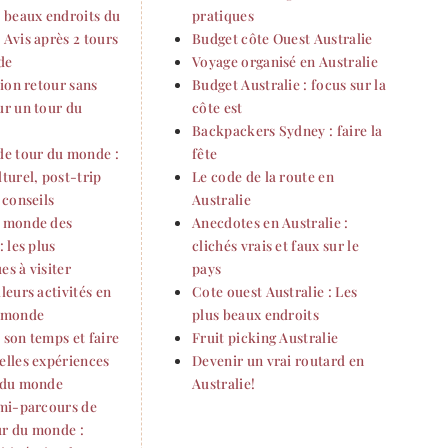
s beaux endroits du
pratiques
 Avis après 2 tours
Budget côte Ouest Australie
de
Voyage organisé en Australie
vion retour sans
Budget Australie : focus sur la
ur un tour du
côte est
Backpackers Sydney : faire la
de tour du monde :
fête
turel, post-trip
Le code de la route en
 conseils
Australie
 monde des
Anecdotes en Australie :
: les plus
clichés vrais et faux sur le
s à visiter
pays
leurs activités en
Cote ouest Australie : Les
 monde
plus beaux endroits
 son temps et faire
Fruit picking Australie
elles expériences
Devenir un vrai routard en
 du monde
Australie!
 mi-parcours de
r du monde :