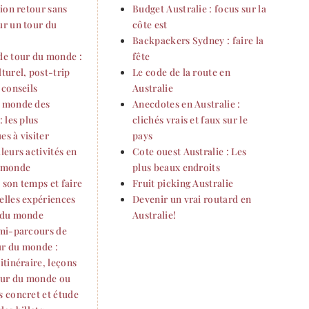
vion retour sans
Budget Australie : focus sur la
ur un tour du
côte est
Backpackers Sydney : faire la
de tour du monde :
fête
turel, post-trip
Le code de la route en
 conseils
Australie
 monde des
Anecdotes en Australie :
: les plus
clichés vrais et faux sur le
s à visiter
pays
leurs activités en
Cote ouest Australie : Les
 monde
plus beaux endroits
 son temps et faire
Fruit picking Australie
elles expériences
Devenir un vrai routard en
 du monde
Australie!
 mi-parcours de
r du monde :
itinéraire, leçons
tour du monde ou
s concret et étude