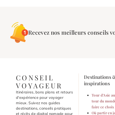
Recevez nos meilleurs conseils v
CONSEIL
Destinations 
inspirations
VOYAGEUR
Itinéraires, bons plans et retours
Tour d’Asie au
d'expérience pour voyager
tour du monde
mieux. Suivez nos guides
faire ce choix
destinations, conseils pratiques
Où partir en j
et récits de digital nomade pour