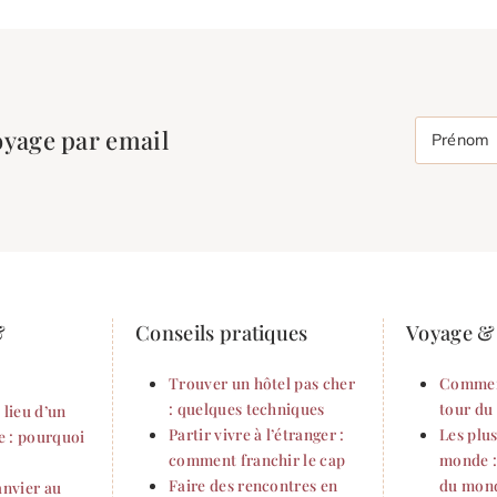
oyage par email
Prénom
&
Conseils pratiques
Voyage & 
Trouver un hôtel pas cher
Commen
: quelques techniques
tour du
 lieu d’un
Partir vivre à l’étranger :
Les plu
 : pourquoi
comment franchir le cap
monde :
Faire des rencontres en
du mon
anvier au