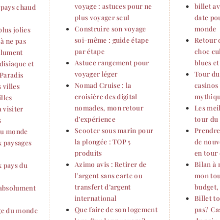
voyage : astuces pour ne
billet a
n pays chaud
plus voyager seul
date po
Construire son voyage
monde
plus jolies
soi-même : guide étape
Retour 
r à ne pas
par étape
choc cul
olument
Astuce rangement pour
blues et
adisiaque et
voyager léger
Tour du
Paradis
Nomad Cruise : la
casinos 
 villes
croisière des digital
mythique
lles
nomades, mon retour
Les meil
 visiter
d’expérience
tour du
s
Scooter sous marin pour
Prendre
 du monde
la plongée : TOP 5
de nouv
x paysages
produits
en tour
Azimo avis : Retirer de
Bilan à
x pays du
l’argent sans carte ou
mon tou
transfert d’argent
budget, 
r absolument
international
Billet 
Que faire de son logement
pas? Ca
age du monde