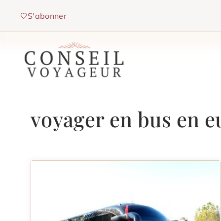
Aller
S'abonner
au
contenu
voyager en bus en e