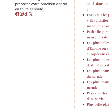
soleil dans u
préparer votre prochain départ
en toute sérénité.
?
Focus sur les 
villes à visite
manquer abs
Petite île par
mon choix de 
Les plus belles
d’Europe ou vi
européennes à
Les plus belle
destinations
Les plus beau
du monde
Les plus beau
monde
Pays à visite
dans sa vie
Plus belle pl