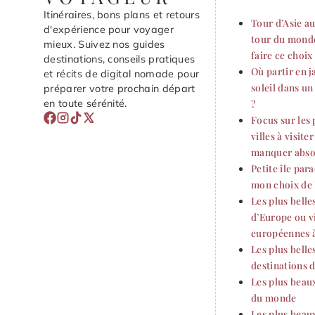
Itinéraires, bons plans et retours
Tour d’Asie au
d'expérience pour voyager
tour du monde
mieux. Suivez nos guides
faire ce choix
destinations, conseils pratiques
Où partir en j
et récits de digital nomade pour
soleil dans u
préparer votre prochain départ
en toute sérénité.
?
Focus sur les 
villes à visite
manquer abs
Petite île par
mon choix de 
Les plus belles
d’Europe ou vi
européennes à
Les plus belle
destinations
Les plus beau
du monde
Les plus beau