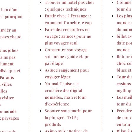
Trouver un hôtel pas cher
Commen
: quelques techniques
tour du
 lieu d’un
Partir vivre à l’étranger :
Les plu
 : pourquoi
comment franchir le cap
monde :
Faire des rencontres en
du mon
anvier au
voyage : astuces pour ne
billet a
n pays chaud
plus voyager seul
date po
Construire son voyage
monde
plus jolies
soi-même : guide étape
Retour 
r à ne pas
par étape
choc cul
olument
Astuce rangement pour
blues et
adisiaque et
voyager léger
Tour du
Paradis
Nomad Cruise : la
casinos 
 villes
croisière des digital
mythique
lles
nomades, mon retour
Les meil
 visiter
d’expérience
tour du
s
Scooter sous marin pour
Prendre
 du monde
la plongée : TOP 5
de nouv
x paysages
produits
en tour
Azimo avis : Retirer de
Bilan à
x pays du