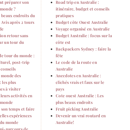
t préparer son
Road trip en Australie :
 monde ?
itinéraire, budget et conseils
s beaux endroits du
pratiques
 Avis après 2 tours
Budget côte Ouest Australie
de
Voyage organisé en Australie
vion retour sans
Budget Australie : focus sur la
ur un tour du
côte est
Backpackers Sydney : faire la
de tour du monde :
fête
turel, post-trip
Le code de la route en
 conseils
Australie
 monde des
Anecdotes en Australie :
: les plus
clichés vrais et faux sur le
s à visiter
pays
leurs activités en
Cote ouest Australie : Les
 monde
plus beaux endroits
 son temps et faire
Fruit picking Australie
elles expériences
Devenir un vrai routard en
 du monde
Australie!
 mi-parcours de