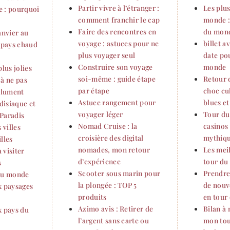
Partir vivre à l’étranger :
Les plu
 : pourquoi
comment franchir le cap
monde :
Faire des rencontres en
du mon
anvier au
voyage : astuces pour ne
billet a
n pays chaud
plus voyager seul
date po
Construire son voyage
monde
plus jolies
soi-même : guide étape
Retour 
r à ne pas
par étape
choc cul
olument
Astuce rangement pour
blues et
adisiaque et
voyager léger
Tour du
Paradis
Nomad Cruise : la
casinos 
 villes
croisière des digital
mythique
lles
nomades, mon retour
Les meil
 visiter
d’expérience
tour du
s
Scooter sous marin pour
Prendre
 du monde
la plongée : TOP 5
de nouv
x paysages
produits
en tour
Azimo avis : Retirer de
Bilan à
x pays du
l’argent sans carte ou
mon tou