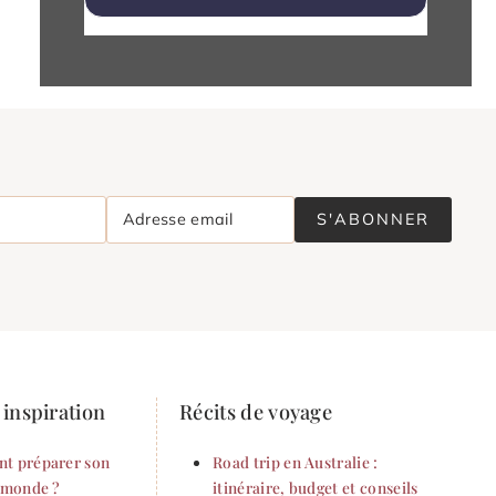
Adresse email
S'ABONNER
inspiration
Récits de voyage
t préparer son
Road trip en Australie :
 monde ?
itinéraire, budget et conseils