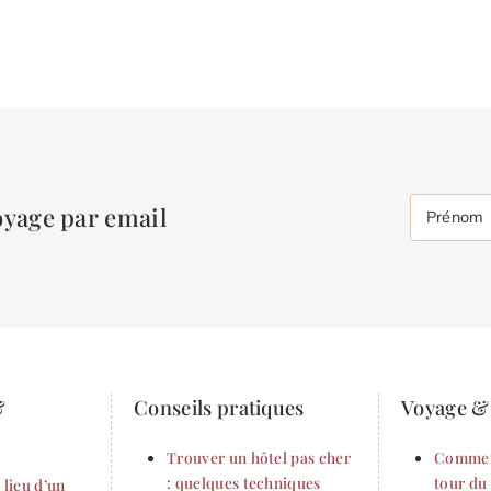
oyage par email
Prénom
&
Conseils pratiques
Voyage & 
Trouver un hôtel pas cher
Commen
: quelques techniques
tour du
 lieu d’un