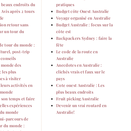
s beaux endroits du
pratiques
 Avis après 2 tours
Budget côte Ouest Australie
de
Voyage organisé en Australie
vion retour sans
Budget Australie : focus sur la
ur un tour du
côte est
Backpackers Sydney : faire la
de tour du monde :
fête
turel, post-trip
Le code de la route en
 conseils
Australie
 monde des
Anecdotes en Australie :
: les plus
clichés vrais et faux sur le
s à visiter
pays
leurs activités en
Cote ouest Australie : Les
 monde
plus beaux endroits
 son temps et faire
Fruit picking Australie
elles expériences
Devenir un vrai routard en
 du monde
Australie!
 mi-parcours de
r du monde :