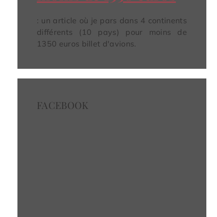
: un article où je pars dans 4 continents
différents (10 pays) pour moins de
1350 euros billet d'avions.
FACEBOOK